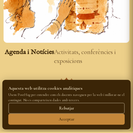
Agenda i Notícies
Activitats, conferències i
exposicions
Aquesta web utilitza cookies analítiques
Usem PostHog per entendre com els docents naveguen per la web i millorar-ne el
Cicle de
contingut. No es comparteixen dades amb tercers.
Rebutjar
Videoconferències
Acceptar